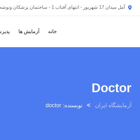
رش
آمل میدان 17 شهریور - انتهای آفتاب 1 - ساختمان پزشکان ونوشه , طبقه اول
ه
حتوا
خانه
آزمایش ها
پذیرش
Doctor
>
آزمایشگاه ایران
نویسنده: doctor