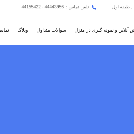
تلفن تماس :
44443956 - 44155422
 آنلاین و نمونه گیری در منزل
سوالات متداول
وبلاگ
تماس 