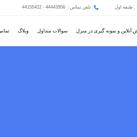
تلفن تماس :
44443956 - 44155422
 آنلاین و نمونه گیری در منزل
سوالات متداول
وبلاگ
تماس 