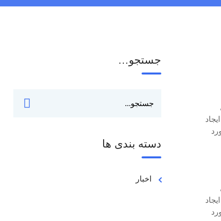
جستجو…
یجاد
رد
دسته بندی ها
اخبار
یجاد
رد