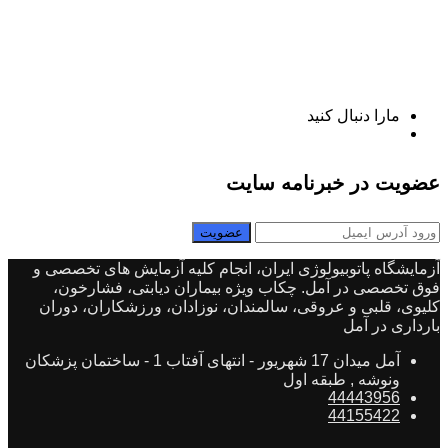
مارا دنبال کنید
عضویت در خبرنامه سایت
آزمایشگاه پاتوبیولوژی ایران، انجام کلیه آزمایش های تخصصی و
فوق تخصصی در آمل. چکاب ویژه بیماران دیابتی، فشارخون،
کلیوی، قلبی و عروقی، سالمندان، نوزادان، ورزشکاران، دوران
بارداری در آمل
آمل میدان 17 شهریور - انتهای آفتاب 1 - ساختمان پزشکان
ونوشه , طبقه اول
44443956
44155422